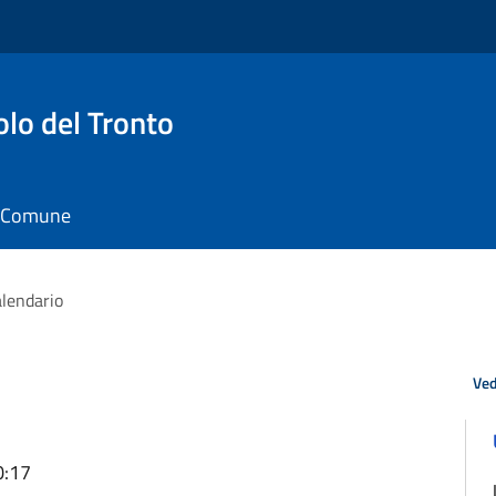
o del Tronto
il Comune
lendario
Ved
0:17