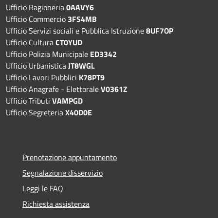
Ufficio Ragioneria
0AAVY6
Ufficio Commercio
3FS4MB
Ufficio Servizi sociali e Pubblica Istruzione
8UF7OP
Ufficio Cultura
CT0YUD
Ufficio Polizia Municipale
ED3342
Ufficio Urbanistica
JT8WGL
Ufficio Lavori Pubblici
K78PT9
Ufficio Anagrafe - Elettorale
V0361Z
Ufficio Tributi
VAMPGD
Ufficio Segreteria
X40D0E
Prenotazione appuntamento
Segnalazione disservizio
Leggi le FAQ
Richiesta assistenza