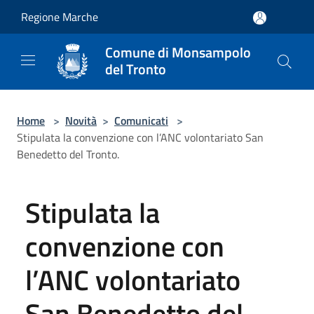
Salta al contenuto principale
Regione Marche
Comune di Monsampolo
del Tronto
Home
>
Novità
>
Comunicati
>
Stipulata la convenzione con l’ANC volontariato San
Benedetto del Tronto.
Stipulata la
convenzione con
l’ANC volontariato
San Benedetto del