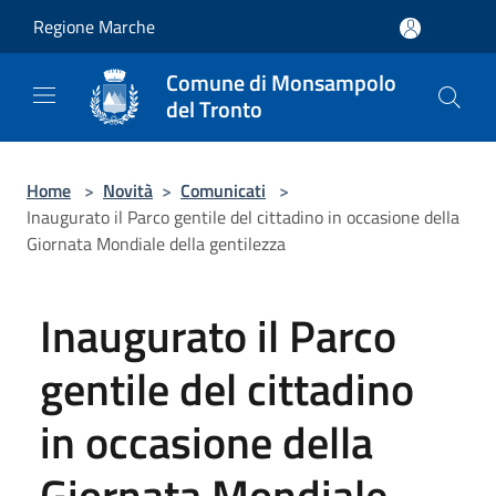
Salta al contenuto principale
Regione Marche
Comune di Monsampolo
del Tronto
Home
>
Novità
>
Comunicati
>
Inaugurato il Parco gentile del cittadino in occasione della
Giornata Mondiale della gentilezza
Inaugurato il Parco
gentile del cittadino
in occasione della
Giornata Mondiale