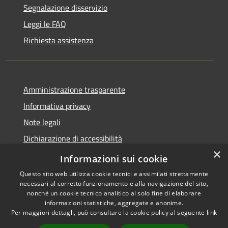
Segnalazione disservizio
Leggi le FAQ
Richiesta assistenza
Amministrazione trasparente
Informativa privacy
Note legali
Dichiarazione di accessibilità
×
Informazioni sui cookie
Questo sito web utilizza cookie tecnici e assimilati strettamente
necessari al corretto funzionamento e alla navigazione del sito,
RSS
Dichiarazione Accessibilità
nonché un cookie tecnico analitico al solo fine di elaborare
Accessibilità
Amministrazione
informazioni statistiche, aggregate e anonime.
Privacy
trasparente
Per maggiori dettagli, può consultare la cookie policy al seguente
link
Cookie