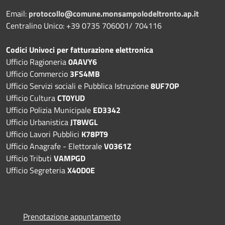
Email:
protocollo@comune.monsampolodeltronto.ap.it
Centralino Unico: +39 0735 706001/ 704116
Codici Univoci per fatturazione elettronica
Ufficio Ragioneria
0AAVY6
Ufficio Commercio
3FS4MB
Ufficio Servizi sociali e Pubblica Istruzione
8UF7OP
Ufficio Cultura
CT0YUD
Ufficio Polizia Municipale
ED3342
Ufficio Urbanistica
JT8WGL
Ufficio Lavori Pubblici
K78PT9
Ufficio Anagrafe - Elettorale
V0361Z
Ufficio Tributi
VAMPGD
Ufficio Segreteria
X40D0E
Prenotazione appuntamento