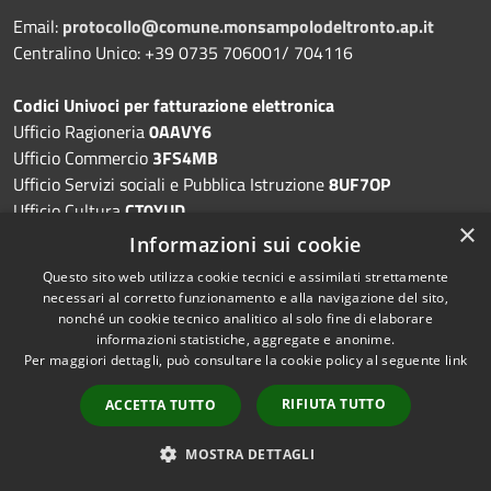
Email:
protocollo@comune.monsampolodeltronto.ap.it
Centralino Unico: +39 0735 706001/ 704116
Codici Univoci per fatturazione elettronica
Ufficio Ragioneria
0AAVY6
Ufficio Commercio
3FS4MB
Ufficio Servizi sociali e Pubblica Istruzione
8UF7OP
Ufficio Cultura
CT0YUD
×
Ufficio Polizia Municipale
ED3342
Informazioni sui cookie
Ufficio Urbanistica
JT8WGL
Questo sito web utilizza cookie tecnici e assimilati strettamente
Ufficio Lavori Pubblici
K78PT9
necessari al corretto funzionamento e alla navigazione del sito,
Ufficio Anagrafe - Elettorale
V0361Z
nonché un cookie tecnico analitico al solo fine di elaborare
Ufficio Tributi
VAMPGD
informazioni statistiche, aggregate e anonime.
Per maggiori dettagli, può consultare la cookie policy al seguente
link
Ufficio Segreteria
X40D0E
RIFIUTA TUTTO
ACCETTA TUTTO
MOSTRA DETTAGLI
Prenotazione appuntamento