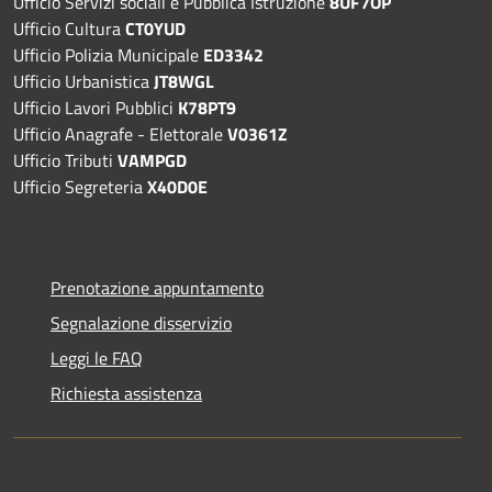
Ufficio Servizi sociali e Pubblica Istruzione
8UF7OP
Ufficio Cultura
CT0YUD
Ufficio Polizia Municipale
ED3342
Ufficio Urbanistica
JT8WGL
Ufficio Lavori Pubblici
K78PT9
Ufficio Anagrafe - Elettorale
V0361Z
Ufficio Tributi
VAMPGD
Ufficio Segreteria
X40D0E
Prenotazione appuntamento
Segnalazione disservizio
Leggi le FAQ
Richiesta assistenza