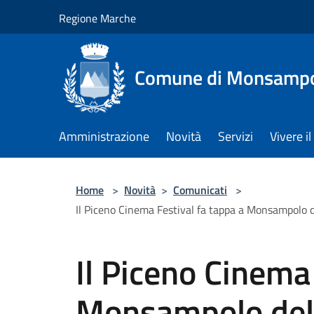
Salta al contenuto principale
Regione Marche
Comune di Monsampol
Amministrazione
Novità
Servizi
Vivere 
Home
>
Novità
>
Comunicati
>
Il Piceno Cinema Festival fa tappa a Monsampolo d
Il Piceno Cinema
Monsampolo del 