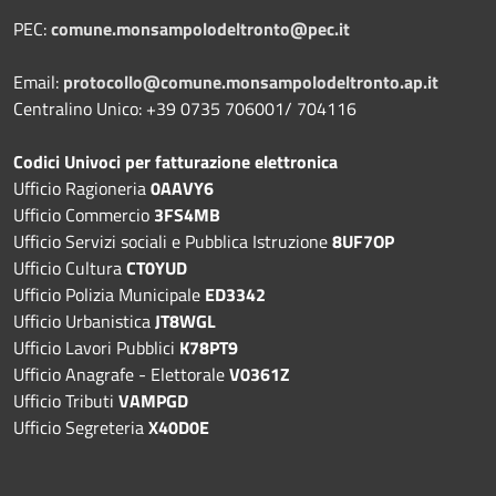
PEC:
comune.monsampolodeltronto@pec.it
Email:
protocollo@comune.monsampolodeltronto.ap.it
Centralino Unico: +39 0735 706001/ 704116
Codici Univoci per fatturazione elettronica
Ufficio Ragioneria
0AAVY6
Ufficio Commercio
3FS4MB
Ufficio Servizi sociali e Pubblica Istruzione
8UF7OP
Ufficio Cultura
CT0YUD
Ufficio Polizia Municipale
ED3342
Ufficio Urbanistica
JT8WGL
Ufficio Lavori Pubblici
K78PT9
Ufficio Anagrafe - Elettorale
V0361Z
Ufficio Tributi
VAMPGD
Ufficio Segreteria
X40D0E