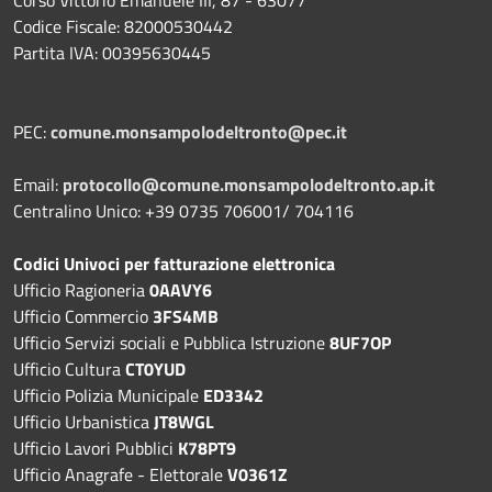
Corso Vittorio Emanuele III, 87 - 63077
Codice Fiscale: 82000530442
Partita IVA: 00395630445
PEC:
comune.monsampolodeltronto@pec.it
Email:
protocollo@comune.monsampolodeltronto.ap.it
Centralino Unico: +39 0735 706001/ 704116
Codici Univoci per fatturazione elettronica
Ufficio Ragioneria
0AAVY6
Ufficio Commercio
3FS4MB
Ufficio Servizi sociali e Pubblica Istruzione
8UF7OP
Ufficio Cultura
CT0YUD
Ufficio Polizia Municipale
ED3342
Ufficio Urbanistica
JT8WGL
Ufficio Lavori Pubblici
K78PT9
Ufficio Anagrafe - Elettorale
V0361Z