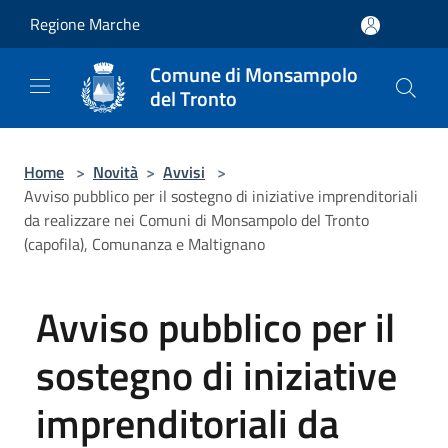
Salta al contenuto principale
Regione Marche
Comune di Monsampolo
del Tronto
Home
>
Novità
>
Avvisi
>
Avviso pubblico per il sostegno di iniziative imprenditoriali
da realizzare nei Comuni di Monsampolo del Tronto
(capofila), Comunanza e Maltignano
Avviso pubblico per il
sostegno di iniziative
imprenditoriali da