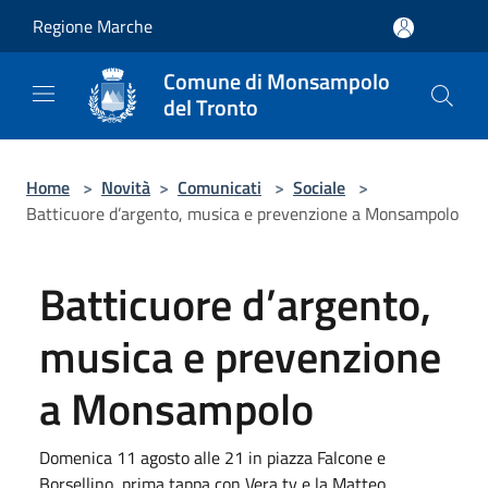
Salta al contenuto principale
Regione Marche
Comune di Monsampolo
del Tronto
Home
>
Novità
>
Comunicati
>
Sociale
>
Batticuore d’argento, musica e prevenzione a Monsampolo
Batticuore d’argento,
musica e prevenzione
a Monsampolo
Domenica 11 agosto alle 21 in piazza Falcone e
Borsellino, prima tappa con Vera tv e la Matteo