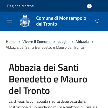
Salta al contenuto principale
Regione Marche
Comune di Monsampolo
del Tronto
Home
>
Vivere il Comune
>
Luoghi
>
Abbazia
>
Abbazia dei Santi Benedetto e Mauro del Tronto
Abbazia dei Santi
Benedetto e Mauro
del Tronto
La chiesa, la cui facciata risulta deturpata dalla
costruzione di un moderno muro a mattoncini, risale al