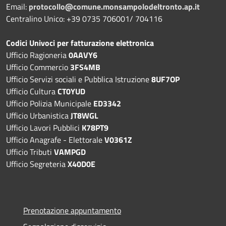
Email:
protocollo@comune.monsampolodeltronto.ap.it
Centralino Unico: +39 0735 706001/ 704116
Codici Univoci per fatturazione elettronica
Ufficio Ragioneria
0AAVY6
Ufficio Commercio
3FS4MB
Ufficio Servizi sociali e Pubblica Istruzione
8UF7OP
Ufficio Cultura
CT0YUD
Ufficio Polizia Municipale
ED3342
Ufficio Urbanistica
JT8WGL
Ufficio Lavori Pubblici
K78PT9
Ufficio Anagrafe - Elettorale
V0361Z
Ufficio Tributi
VAMPGD
Ufficio Segreteria
X40D0E
Prenotazione appuntamento