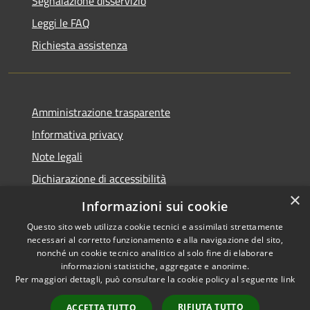
Segnalazione disservizio
Leggi le FAQ
Richiesta assistenza
Amministrazione trasparente
Informativa privacy
Note legali
Dichiarazione di accessibilità
×
Informazioni sui cookie
Questo sito web utilizza cookie tecnici e assimilati strettamente
necessari al corretto funzionamento e alla navigazione del sito,
RSS
Dichiarazione Accessibilità
nonché un cookie tecnico analitico al solo fine di elaborare
Accessibilità
Amministrazione
informazioni statistiche, aggregate e anonime.
Privacy
trasparente
Per maggiori dettagli, può consultare la cookie policy al seguente
link
Cookie
Dichiarazione Accessibilità
RIFIUTA TUTTO
ACCETTA TUTTO