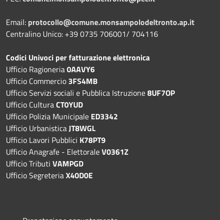
Email:
protocollo@comune.monsampolodeltronto.ap.it
Centralino Unico: +39 0735 706001/ 704116
Codici Univoci per fatturazione elettronica
Ufficio Ragioneria
0AAVY6
Ufficio Commercio
3FS4MB
Ufficio Servizi sociali e Pubblica Istruzione
8UF7OP
Ufficio Cultura
CT0YUD
Ufficio Polizia Municipale
ED3342
Ufficio Urbanistica
JT8WGL
Ufficio Lavori Pubblici
K78PT9
Ufficio Anagrafe - Elettorale
V0361Z
Ufficio Tributi
VAMPGD
Ufficio Segreteria
X40D0E