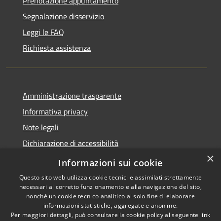
Prenotazione appuntamento
Segnalazione disservizio
Leggi le FAQ
Richiesta assistenza
Amministrazione trasparente
Informativa privacy
Note legali
Dichiarazione di accessibilità
×
Informazioni sui cookie
Questo sito web utilizza cookie tecnici e assimilati strettamente
necessari al corretto funzionamento e alla navigazione del sito,
RSS
Dichiarazione Accessibilità
nonché un cookie tecnico analitico al solo fine di elaborare
Accessibilità
Amministrazione
informazioni statistiche, aggregate e anonime.
Privacy
trasparente
Per maggiori dettagli, può consultare la cookie policy al seguente
link