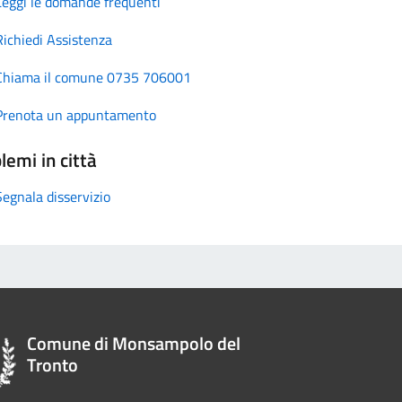
Leggi le domande frequenti
Richiedi Assistenza
Chiama il comune 0735 706001
Prenota un appuntamento
lemi in città
Segnala disservizio
Comune di Monsampolo del
Tronto