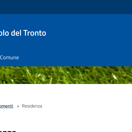
o del Tronto
il Comune
omenti
>
Residenza