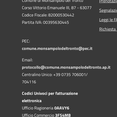
Comune di Monsampolo del Tronto
Prenotaz
Corso Vittorio Emanuele III, 87 - 63077
Segnalazi
Codice Fiscale: 82000530442
Leggi le 
Partita IVA: 00395630445
Richiesta
PEC:
comune.monsampolodeltronto@pec.it
Email:
protocollo@comune.monsampolodeltronto.ap.it
Centralino Unico: +39 0735 706001/
704116
Codici Univoci per fatturazione
elettronica
Ufficio Ragioneria
0AAVY6
Ufficio Commercio
3FS4MB