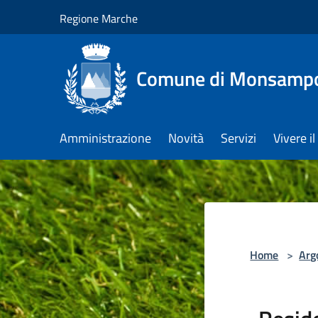
Salta al contenuto principale
Regione Marche
Comune di Monsampol
Amministrazione
Novità
Servizi
Vivere 
Home
>
Arg