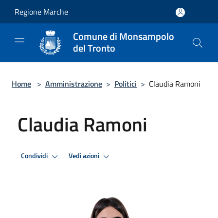
Salta al contenuto principale
Regione Marche
Comune di Monsampolo
del Tronto
Home
>
Amministrazione
>
Politici
>
Claudia Ramoni
Claudia Ramoni
Condividi
Vedi azioni