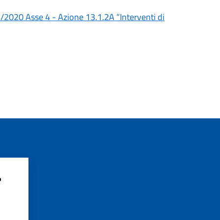
2020 Asse 4 - Azione 13.1.2A “Interventi di
?