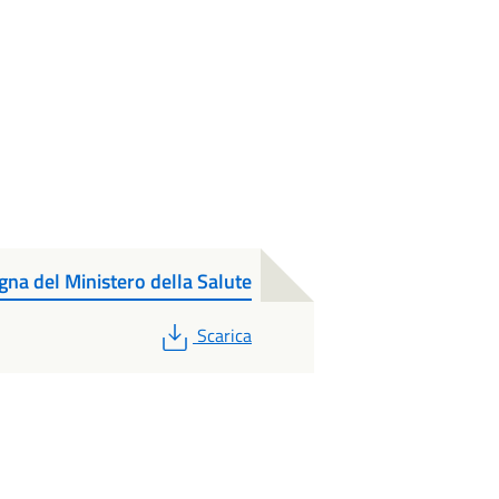
a del Ministero della Salute
PDF
Scarica