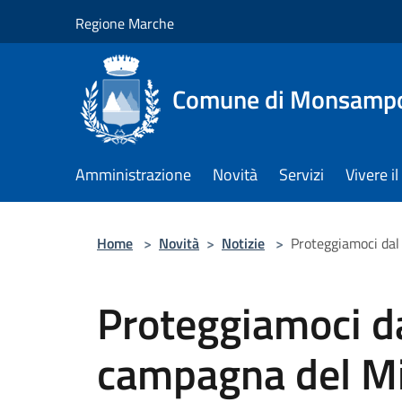
Salta al contenuto principale
Regione Marche
Comune di Monsampol
Amministrazione
Novità
Servizi
Vivere 
Home
>
Novità
>
Notizie
>
Proteggiamoci dal
Proteggiamoci da
campagna del Min