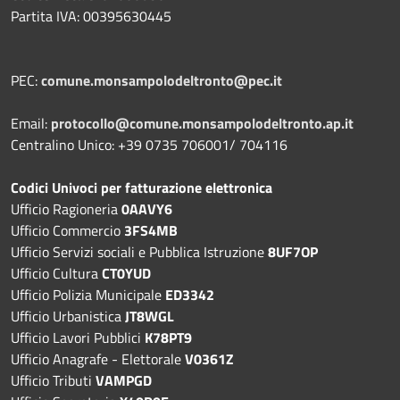
Partita IVA: 00395630445
PEC:
comune.monsampolodeltronto@pec.it
Email:
protocollo@comune.monsampolodeltronto.ap.it
Centralino Unico: +39 0735 706001/ 704116
Codici Univoci per fatturazione elettronica
Ufficio Ragioneria
0AAVY6
Ufficio Commercio
3FS4MB
Ufficio Servizi sociali e Pubblica Istruzione
8UF7OP
Ufficio Cultura
CT0YUD
Ufficio Polizia Municipale
ED3342
Ufficio Urbanistica
JT8WGL
Ufficio Lavori Pubblici
K78PT9
Ufficio Anagrafe - Elettorale
V0361Z
Ufficio Tributi
VAMPGD