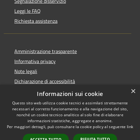
Segnalazione disservizio
Leggi le FAQ
Richiesta assistenza
Amministrazione trasparente
Informativa privacy
Note legali
Dichiarazione di accessibilità
×
Informazioni sui cookie
Questo sito web utilizza cookie tecnici e assimilati strettamente
necessari al corretto funzionamento e alla navigazione del sito,
RSS
Dichiarazione Accessibilità
nonché un cookie tecnico analitico al solo fine di elaborare
Accessibilità
Amministrazione
informazioni statistiche, aggregate e anonime.
Privacy
trasparente
Per maggiori dettagli, può consultare la cookie policy al seguente
link
Cookie
RIFIUTA TUTTO
ACCETTA TUTTO