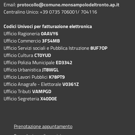
Email:
protocollo@comune.monsampolodeltronto.ap.it
Centralino Unico: +39 0735 706001/ 704116
Codici Univoci per fatturazione elettronica
Ufficio Ragioneria
0AAVY6
Ufficio Commercio
3FS4MB
Ufficio Servizi sociali e Pubblica Istruzione
8UF7OP
Ufficio Cultura
CT0YUD
Ufficio Polizia Municipale
ED3342
Ufficio Urbanistica
JT8WGL
Ufficio Lavori Pubblici
K78PT9
Ufficio Anagrafe - Elettorale
V0361Z
Ufficio Tributi
VAMPGD
Ufficio Segreteria
X40D0E
Prenotazione appuntamento