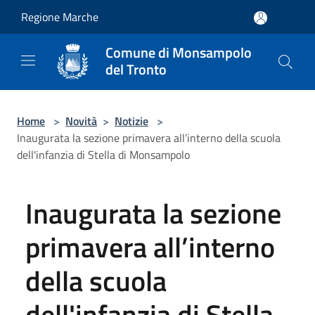
Salta al contenuto principale
Regione Marche
Comune di Monsampolo
del Tronto
Home
>
Novità
>
Notizie
>
Inaugurata la sezione primavera all’interno della scuola
dell'infanzia di Stella di Monsampolo
Inaugurata la sezione
primavera all’interno
della scuola
dell'infanzia di Stella