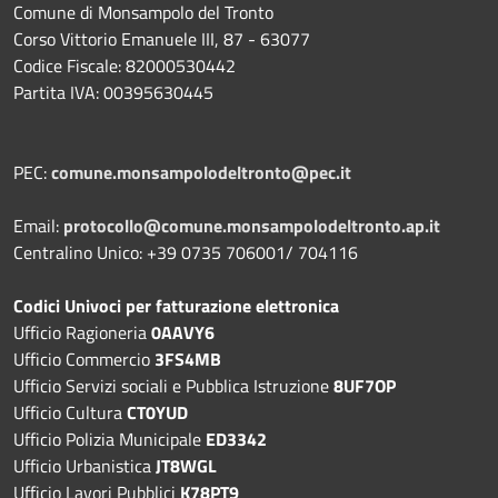
Comune di Monsampolo del Tronto
Corso Vittorio Emanuele III, 87 - 63077
Codice Fiscale: 82000530442
Partita IVA: 00395630445
PEC:
comune.monsampolodeltronto@pec.it
Email:
protocollo@comune.monsampolodeltronto.ap.it
Centralino Unico: +39 0735 706001/ 704116
Codici Univoci per fatturazione elettronica
Ufficio Ragioneria
0AAVY6
Ufficio Commercio
3FS4MB
Ufficio Servizi sociali e Pubblica Istruzione
8UF7OP
Ufficio Cultura
CT0YUD
Ufficio Polizia Municipale
ED3342
Ufficio Urbanistica
JT8WGL
Ufficio Lavori Pubblici
K78PT9