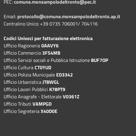
PEC:
comune.monsampolodeltronto@pec.it
Email:
protocollo@comune.monsampolodeltronto.ap.it
Centralino Unico: +39 0735 706001/ 704116
Codici Univoci per fatturazione elettronica
Ufficio Ragioneria
0AAVY6
Ufficio Commercio
3FS4MB
Ufficio Servizi sociali e Pubblica Istruzione
8UF7OP
Ufficio Cultura
CT0YUD
Ufficio Polizia Municipale
ED3342
Ufficio Urbanistica
JT8WGL
Ufficio Lavori Pubblici
K78PT9
Ufficio Anagrafe - Elettorale
V0361Z
Ufficio Tributi
VAMPGD
Ufficio Segreteria
X40D0E