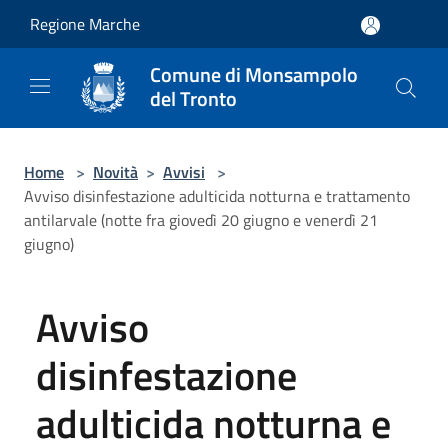
Salta al contenuto principale
Regione Marche
Comune di Monsampolo
del Tronto
Home
>
Novità
>
Avvisi
>
Avviso disinfestazione adulticida notturna e trattamento
antilarvale (notte fra giovedì 20 giugno e venerdì 21
giugno)
Avviso
disinfestazione
adulticida notturna e