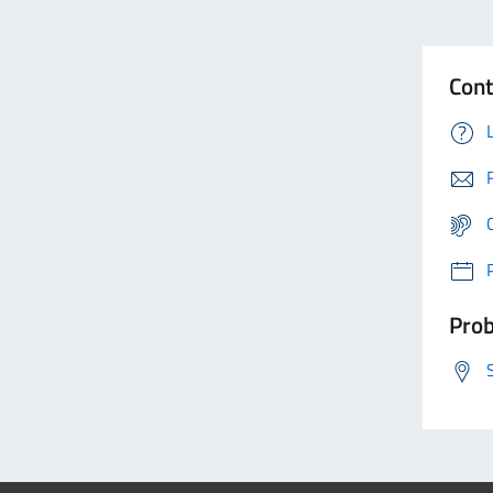
Cont
Prob