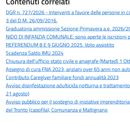
Contenuti correlati
DGR n. 727/2026 - Interventi a favore delle persone in cond
3 del D.M. 26/09/2016.
Graduatoria ammissione Sezione Primavera a.e. 2026/
NIDO DI INFANZIA COMUNALE: sono aperte le iscrizioni 
REFERENDUM 8 E 9 GIUGNO 2025. Voto assistito
Scadenza Saldo IMU 2024
Chiusura dell'ufficio stato civile e anagrafe (Martedì 1 Ot
Assegno di cura FNA 2023, anziani over 65 anni non auto
Contributo Caregiver familiare fondi annualità 2023
Avviso disinfestazione adulticida notturna e trattamento 
21 agosto)
Avviso pubblico per il sostegno di iniziative imprenditor
del Tronto (capofila), Comunanza e Maltignano