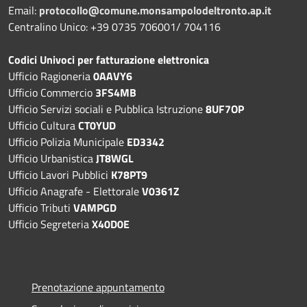
Email:
protocollo@comune.monsampolodeltronto.ap.it
Centralino Unico: +39 0735 706001/ 704116
Codici Univoci per fatturazione elettronica
Ufficio Ragioneria
0AAVY6
Ufficio Commercio
3FS4MB
Ufficio Servizi sociali e Pubblica Istruzione
8UF7OP
Ufficio Cultura
CT0YUD
Ufficio Polizia Municipale
ED3342
Ufficio Urbanistica
JT8WGL
Ufficio Lavori Pubblici
K78PT9
Ufficio Anagrafe - Elettorale
V0361Z
Ufficio Tributi
VAMPGD
Ufficio Segreteria
X40D0E
Prenotazione appuntamento