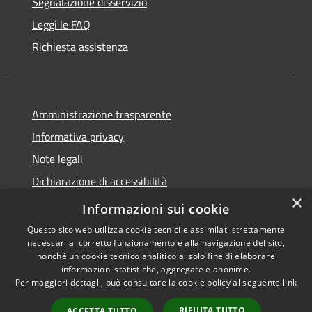
Segnalazione disservizio
Leggi le FAQ
Richiesta assistenza
Amministrazione trasparente
Informativa privacy
Note legali
Dichiarazione di accessibilità
×
Informazioni sui cookie
Questo sito web utilizza cookie tecnici e assimilati strettamente
necessari al corretto funzionamento e alla navigazione del sito,
RSS
Dichiarazione Accessibilità
nonché un cookie tecnico analitico al solo fine di elaborare
Accessibilità
Amministrazione
informazioni statistiche, aggregate e anonime.
Privacy
trasparente
Per maggiori dettagli, può consultare la cookie policy al seguente
link
Cookie
RIFIUTA TUTTO
ACCETTA TUTTO