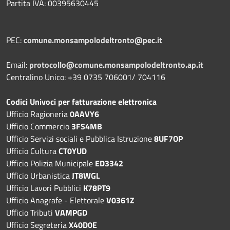
Partita IVA: 00395630445
PEC:
comune.monsampolodeltronto@pec.it
Email:
protocollo@comune.monsampolodeltronto.ap.it
Centralino Unico: +39 0735 706001/ 704116
Codici Univoci per fatturazione elettronica
Ufficio Ragioneria
0AAVY6
Ufficio Commercio
3FS4MB
Ufficio Servizi sociali e Pubblica Istruzione
8UF7OP
Ufficio Cultura
CT0YUD
Ufficio Polizia Municipale
ED3342
Ufficio Urbanistica
JT8WGL
Ufficio Lavori Pubblici
K78PT9
Ufficio Anagrafe - Elettorale
V0361Z
Ufficio Tributi
VAMPGD
Ufficio Segreteria
X40D0E