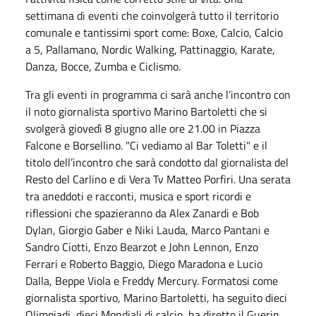
settimana di eventi che coinvolgerà tutto il territorio
comunale e tantissimi sport come: Boxe, Calcio, Calcio
a 5, Pallamano, Nordic Walking, Pattinaggio, Karate,
Danza, Bocce, Zumba e Ciclismo.
Tra gli eventi in programma ci sarà anche l’incontro con
il noto giornalista sportivo Marino Bartoletti che si
svolgerà giovedì 8 giugno alle ore 21.00 in Piazza
Falcone e Borsellino. "Ci vediamo al Bar Toletti" e il
titolo dell’incontro che sarà condotto dal giornalista del
Resto del Carlino e di Vera Tv Matteo Porfiri. Una serata
tra aneddoti e racconti, musica e sport ricordi e
riflessioni che spazieranno da Alex Zanardi e Bob
Dylan, Giorgio Gaber e Niki Lauda, Marco Pantani e
Sandro Ciotti, Enzo Bearzot e John Lennon, Enzo
Ferrari e Roberto Baggio, Diego Maradona e Lucio
Dalla, Beppe Viola e Freddy Mercury. Formatosi come
giornalista sportivo, Marino Bartoletti, ha seguito dieci
Olimpiadi, dieci Mondiali di calcio, ha diretto il Guerin