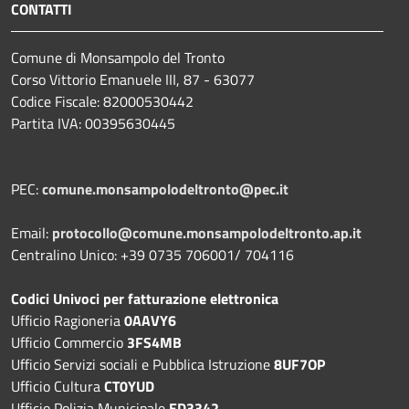
CONTATTI
Comune di Monsampolo del Tronto
Corso Vittorio Emanuele III, 87 - 63077
Codice Fiscale: 82000530442
Partita IVA: 00395630445
PEC:
comune.monsampolodeltronto@pec.it
Email:
protocollo@comune.monsampolodeltronto.ap.it
Centralino Unico: +39 0735 706001/ 704116
Codici Univoci per fatturazione elettronica
Ufficio Ragioneria
0AAVY6
Ufficio Commercio
3FS4MB
Ufficio Servizi sociali e Pubblica Istruzione
8UF7OP
Ufficio Cultura
CT0YUD
Ufficio Polizia Municipale
ED3342