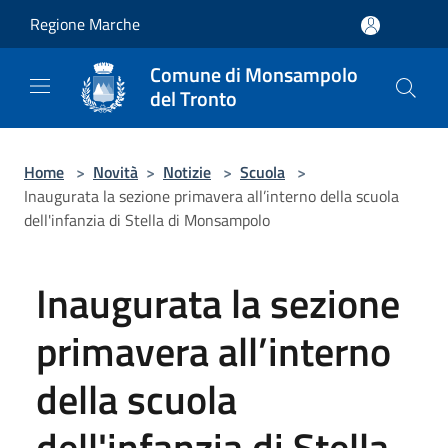
Salta al contenuto principale
Regione Marche
Comune di Monsampolo
del Tronto
Home
>
Novità
>
Notizie
>
Scuola
>
Inaugurata la sezione primavera all’interno della scuola
dell'infanzia di Stella di Monsampolo
Inaugurata la sezione
primavera all’interno
della scuola
dell'infanzia di Stella