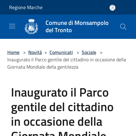
Salta al contenuto principale
Regione Marche
Comune di Monsampolo
del Tronto
Home
>
Novità
>
Comunicati
>
Sociale
>
Inaugurato il Parco gentile del cittadino in occasione della
Giornata Mondiale della gentilezza
Inaugurato il Parco
gentile del cittadino
in occasione della
Giornata Mondiale