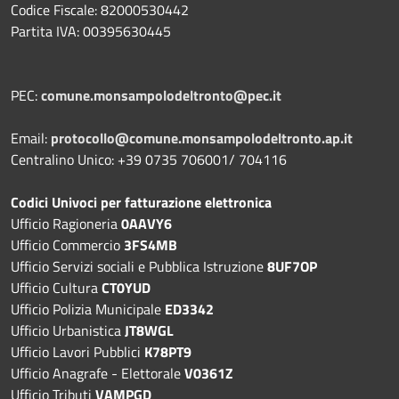
Codice Fiscale: 82000530442
Partita IVA: 00395630445
PEC:
comune.monsampolodeltronto@pec.it
Email:
protocollo@comune.monsampolodeltronto.ap.it
Centralino Unico: +39 0735 706001/ 704116
Codici Univoci per fatturazione elettronica
Ufficio Ragioneria
0AAVY6
Ufficio Commercio
3FS4MB
Ufficio Servizi sociali e Pubblica Istruzione
8UF7OP
Ufficio Cultura
CT0YUD
Ufficio Polizia Municipale
ED3342
Ufficio Urbanistica
JT8WGL
Ufficio Lavori Pubblici
K78PT9
Ufficio Anagrafe - Elettorale
V0361Z
Ufficio Tributi
VAMPGD