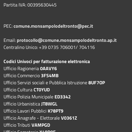
Partita IVA: 00395630445
PEC:
comune.monsampolodeltronto@pec.it
Email:
protocollo@comune.monsampolodeltronto.ap.it
Centralino Unico: +39 0735 706001/ 704116
Codici Univoci per fatturazione elettronica
Ufficio Ragioneria
0AAVY6
Ufficio Commercio
3FS4MB
Ufficio Servizi sociali e Pubblica Istruzione
8UF7OP
Ufficio Cultura
CT0YUD
Ufficio Polizia Municipale
ED3342
Ufficio Urbanistica
JT8WGL
Ufficio Lavori Pubblici
K78PT9
Ufficio Anagrafe - Elettorale
V0361Z
Ufficio Tributi
VAMPGD