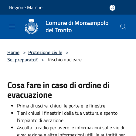
Salta al contenuto principale
Regione Marche
Comune di Monsampolo
del Tronto
Home
>
Protezione civile
>
Sei preparato?
>
Rischio nucleare
Cosa fare in caso di ordine di
evacuazione
Prima di uscire, chiudi le porte e le finestre.
Tieni chiusi i finestrini della tua vettura e spento
l’impianto di aerazione.
Ascolta la radio per avere le informazioni sulle vie di
evacuazione e altre informazioni utili: le autorità per