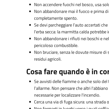
Non accendere fuochi nel bosco, usa solo
Non abbandonare mai il fuoco e prima di 
completamente spento.
Se devi parcheggiare l’auto accertati che
l'erba secca: la marmitta calda potrebbe i
Non abbandonare i rifiuti nei boschi e ne
pericoloso combustibile.
Non bruciare, senza le dovute misure di sic
residui agricoli.
Cosa fare quando è in co
Se avvisti delle fiamme o anche solo del
l’allarme. Non pensare che altri l'abbiano 
necessarie per localizzare l'incendio.
Cerca una via di fuga sicura: una strada 
Non fermarti in luoghi verso i quali soffi