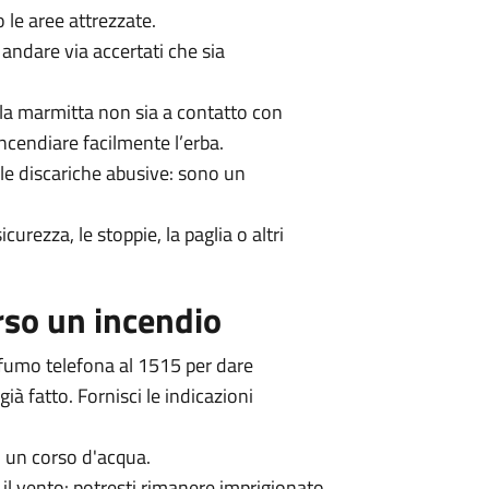
 le aree attrezzate.
andare via accertati che sia
 la marmitta non sia a contatto con
ncendiare facilmente l’erba.
lle discariche abusive: sono un
urezza, le stoppie, la paglia o altri
rso un incendio
 fumo telefona al 1515 per dare
già fatto. Fornisci le indicazioni
o un corso d'acqua.
a il vento: potresti rimanere imprigionato