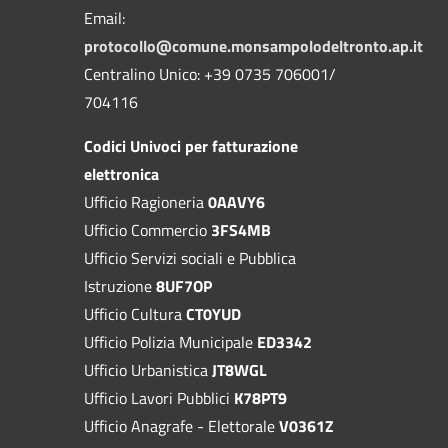
Email:
protocollo@comune.monsampolodeltronto.ap.it
Centralino Unico: +39 0735 706001/
704116
Codici Univoci per fatturazione
elettronica
Ufficio Ragioneria
0AAVY6
Ufficio Commercio
3FS4MB
Ufficio Servizi sociali e Pubblica
Istruzione
8UF7OP
Ufficio Cultura
CT0YUD
Ufficio Polizia Municipale
ED3342
Ufficio Urbanistica
JT8WGL
Ufficio Lavori Pubblici
K78PT9
Ufficio Anagrafe - Elettorale
V0361Z